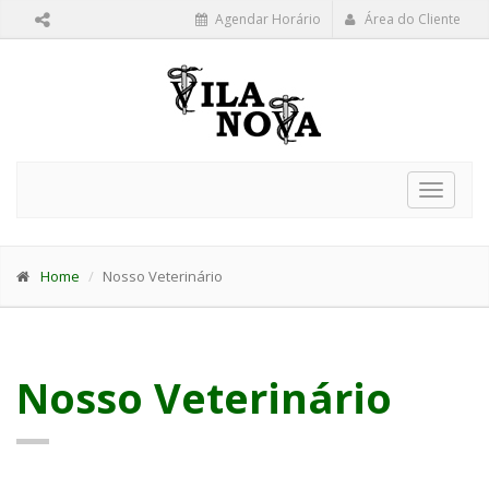
Agendar Horário
Área do Cliente
Toggle
navigat
Home
Nosso Veterinário
Nosso Veterinário