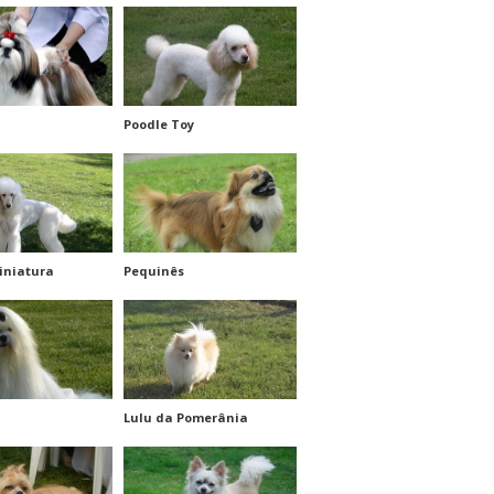
Poodle Toy
iniatura
Pequinês
Lulu da Pomerânia