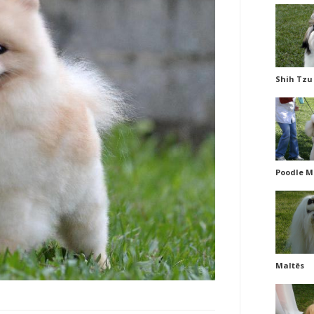
Shih Tzu
Poodle M
Maltês