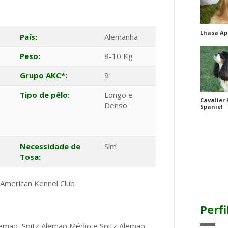
Lhasa Ap
País:
Alemanha
Peso:
8-10 Kg
Grupo AKC*:
9
Tipo de pêlo:
Longo e
Cavalier 
Denso
Spaniel
Necessidade de
Sim
Tosa:
: American Kennel Club
Perfi
Alemão, Spitz Alemão Médio e Spitz Alemão