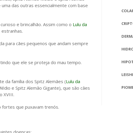
se uma das outras essencialmente com base
COLA
CRIP
, curioso e brincalhão. Assim como o
Lulu da
estranhas.
DERM
sada para cães pequenos que andam sempre
HIDRO
HIPO
itindo que ele se proteja do mau tempo.
LEISH
e da família dos Spitz Alemães (
Lulu da
PIOM
Médio e Spitz Alemão Gigante), que são cães
o XVIII.
 fortes que puxavam trenós.
uintes doenças: