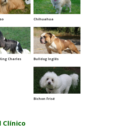
so
Chihuahua
King Charles
Bulldog Inglês
Bichon Frisé
l Clínico