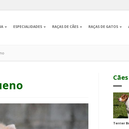
IA
ESPECIALIDADES
RAÇAS DE CÃES
RAÇAS DE GATOS
eno
Cães
ueno
Terrier B