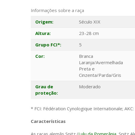
Informações sobre a raça
Origem:
Século XIX
Altura:
23-28 cm
Grupo FCI*:
5
Cor:
Branca
Laranja/Avermelhada
Preta e
Cinzenta/Parda/Gris
Grau de
Moderado
proteção:
* FCI: Fédération Cynologique Internationale; AKC
Características
As raças alemãs Spitz (
Lulu da Pomerânia
, Spitz 