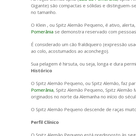
Gigante) são compactas e sólidas e distinguem-
no tamanho.
O Klein , ou Spitz Alemão Pequeno, é ativo, alerta
Pomerânia
se demonstra reservado com pessoas 
É considerado um cão fraldiqueiro (expressão u
ao colo, acostumados ao aconchego).
Sua pelagem é hirsuta, ou seja, longa e dura perm
Histórico
O Spitz Alemão Pequeno, ou Spitz Alemão, faz part
Pomerânia
, Spitz Alemão Pequeno, Spitz Alemão 
originados no norte da Alemanha no início do sécul
O Spitz Alemão Pequeno descende de raças muito
Perfil Clínico
O Spitz Alemão Pequeno está predisposto às seg