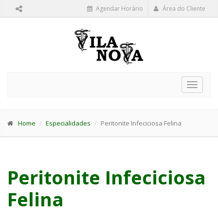
Agendar Horário
Área do Cliente
Toggle
navigat
Home
Especialidades
Peritonite Infeciciosa Felina
Peritonite Infeciciosa
Felina